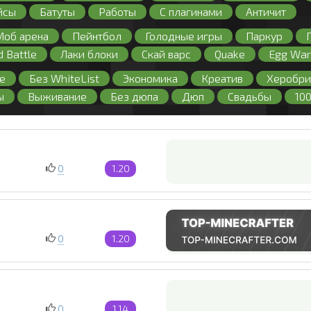
йсы
Батуты
Работы
С плагинами
Античит
Моб арена
Пейнтбол
Голодные игры
Паркур
d Battle
Лаки блоки
Скай варс
Quake
Egg War
е
Без WhiteList
Экономика
Креатив
Херобри
ы
Выживание
Без дюпа
Дюп
Свадьбы
10
Бесплатная админка
Без регистрации
С большим о
иват
Без лаунчера
Регистрация
Лицензия
Бе
0
1.20
0
1.20
0
1.14