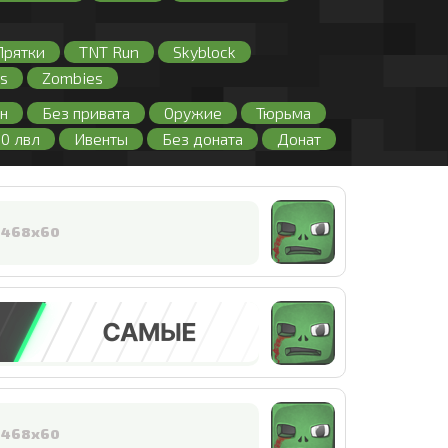
Прятки
TNT Run
Skyblock
s
Zombies
н
Без привата
Оружие
Тюрьма
00 лвл
Ивенты
Без доната
Донат
нлайном
PVP
PVE
RPG
з лицензии
Кейсы
Читы