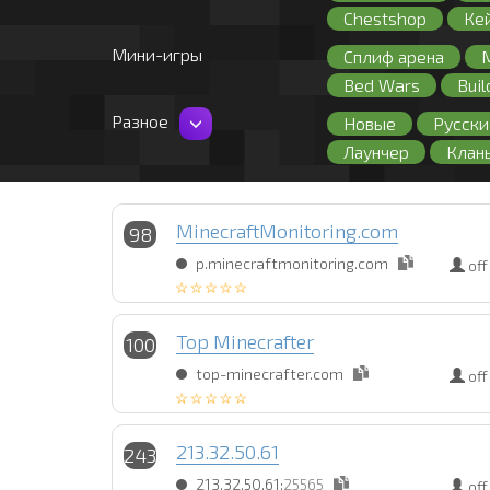
Chestshop
Ке
Мини-игры
Сплиф арена
Bed Wars
Buil
Разное
Новые
Русски
Лаунчер
Клан
127 лвл
Fly
Пиратские
Пр
MinecraftMonitoring.com
98
p.minecraftmonitoring.com
off
Top Minecrafter
100
top-minecrafter.com
off
213.32.50.61
243
213.32.50.61:
25565
off