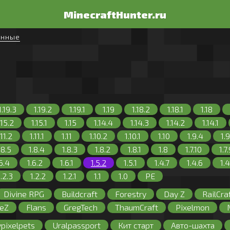
MinecraftHunter.ru
енные
1.19.3
1.19.2
1.19.1
1.19
1.18.2
1.18.1
1.18
.15.2
1.15.1
1.15
1.14.4
1.14.3
1.14.2
1.14.1
.11.2
1.11.1
1.11
1.10.2
1.10.1
1.10
1.9.4
1.9
.8.5
1.8.4
1.8.3
1.8.2
1.8.1
1.8
1.7.10
1.7
.6.4
1.6.2
1.6.1
1.5.2
1.5.1
1.4.7
1.4.6
1.4
1.2.3
1.2.2
1.2.1
1.1
1.0
PE
Divine RPG
Buildcraft
Forestry
Day Z
RailCra
eZ
Flans
GregTech
ThaumCraft
Pixelmon
Машины
Сталкер
Galacticraft
Сумеречный ле
pixelpets
Uralpassport
Кит старт
Авто-шахта