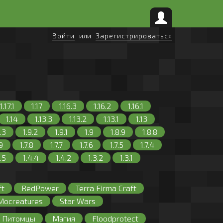
Войти
или
Зарегистрироваться
1.17.1
1.17
1.16.3
1.16.2
1.16.1
1.14
1.13.3
1.13.2
1.13.1
1.13
.3
1.9.2
1.9.1
1.9
1.8.9
1.8.8
.9
1.7.8
1.7.7
1.7.6
1.7.5
1.7.4
.5
1.4.4
1.4.2
1.3.2
1.3.1
ft
RedPower
Terra Firma Craft
Mocreatures
Star Wars
с
Оружие
Питомцы
Магия
Floodprotect