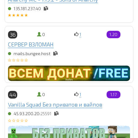
135.181.237.40
36
0
1
1.20
СЕРВЕР ВЗЛОМАН
mails.bungee.host
44
0
1
1.17
Vanilla Squad Без приватов и вайпов
45.93.200.20:
25591