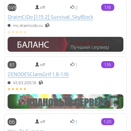
149
off
2
1.16
DraimCiDo [1.15.2] Survival, SkyBlock
mc.draimcido.ru
61
off
1
1.16
ZENODESClansGrif 1.8-1.16
45.93.200.16
66
off
1
1.20