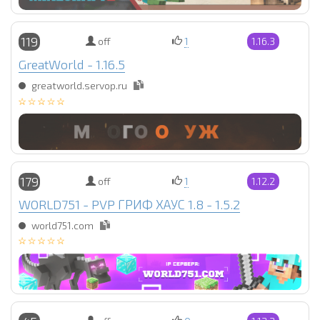
119
off
1
1.16.3
GreatWorld - 1.16.5
greatworld.servop.ru
179
off
1
1.12.2
WORLD751 - PVP ГРИФ ХАУС 1.8 - 1.5.2
world751.com