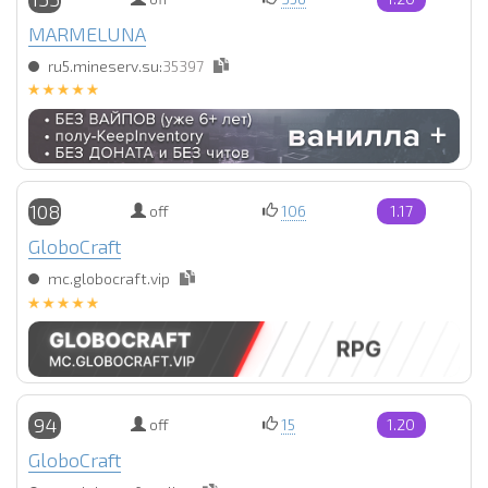
MARMELUNA
ru5.mineserv.su:
35397
108
off
106
1.17
GloboCraft
mc.globocraft.vip
94
off
15
1.20
GloboCraft