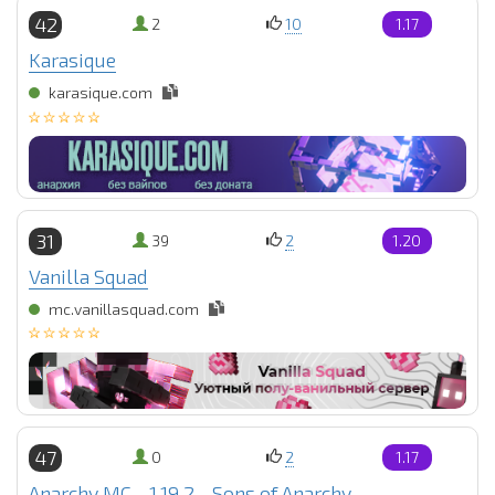
42
2
10
1.17
Karasique
karasique.com
31
39
2
1.20
Vanilla Squad
mc.vanillasquad.com
47
0
2
1.17
Anarchy MC - 1.19.2 - Sons of Anarchy