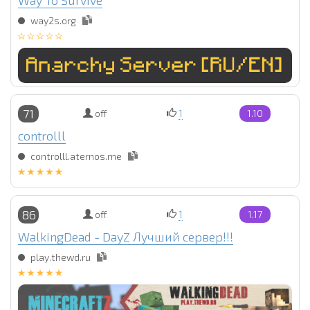
Way To Survive
way2s.org
71
off
1
1.10
controlll
controlll.aternos.me
86
off
1
1.17
WalkingDead - DayZ Лучший сервер!!!
play.thewd.ru