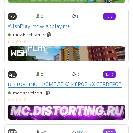
52
0
1
1.17
WishPlay mc.wishplay.me
mc.wishplay.me
48
0
0
1.20
DISTORTING - КОМПЛЕКС ИГРОВЫХ СЕРВЕРОВ
mc.distorting.ru
155
off
356
1.20