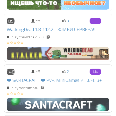
85
off
3
1.8
WalkingDead 1.8-1.12.2 - ЗОМБИ СЕРВЕРА!!
play.thewd.ru:
25752
148
off
2
1.14
❤️ SANTACRAFT ❤️ PvP, MiniGames ⭐ 1.8-1.13+
play.santamc.ru