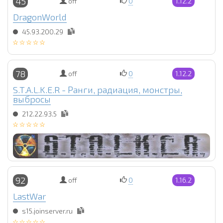
45
off
0
1.12.2
DragonWorld
45.93.200.29
78
off
0
1.12.2
S.T.A.L.K.E.R - Ранги, радиация, монстры,
выбросы
212.22.93.5
92
off
0
1.16.2
LastWar
s15.joinserver.ru