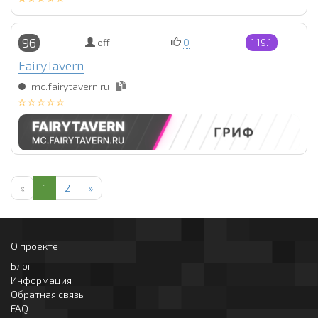
96
off
0
1.19.1
FairyTavern
mc.fairytavern.ru
«
1
2
»
О проекте
Блог
Информация
Обратная связь
FAQ