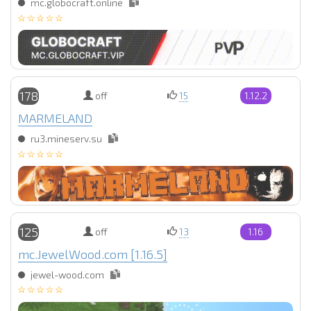
mc.globocraft.online
178
off
15
1.12.2
MARMELAND
ru3.mineserv.su
125
off
13
1.16
mc.JewelWood.com [1.16.5]
jewel-wood.com