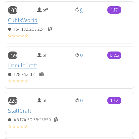
143
off
8
1.17
CubixWorld
164.132.207.224
159
off
0
1.12.2
DaniilaCraft
128.74.4.121
220
off
0
1.7.2
StallCraft
46.174.50.36:
25659