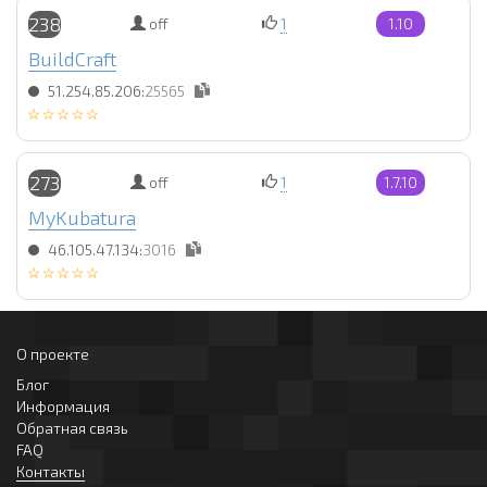
238
off
1
1.10
BuildCraft
51.254.85.206:
25565
273
off
1
1.7.10
MyKubatura
46.105.47.134:
3016
О проекте
Блог
Информация
Обратная связь
FAQ
Контакты