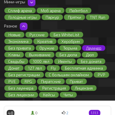
Мини-игры
Сумеречный лес
Оружие
1.6.4
1.6.2
1.6.1
1.5.2
1.5.1
1.4.7
Работы
С плагинами
Античит
Сплиф арена
Моб арена
Пейнтбол
1.4.6
1.4.5
1.4.4
1.4.2
1.3.2
1.3.1
Голодные игры
Паркур
Прятки
TNT Run
1.2.5
1.2.4
1.2.3
1.2.2
1.2.1
1.1
1.0
Skyblock
Bed Wars
Build Battle
PE
Разное
Лаки блоки
Скай варс
Quake
Egg Wars
Новые
Русские
Без WhiteList
Zombies
Экономика
Креатив
Херобрин
Без привата
Оружие
Тюрьма
Лаунчер
Кланы
Выживание
Без дюпа
Дюп
Свадьбы
1000 лвл
Ивенты
Без доната
Донат
127 лвл
Fly
Бесплатная админка
Без регистрации
С большим онлайном
PVP
PVE
RPG
Пиратские
Приват
Без лаунчера
Регистрация
Лицензия
Без лицензии
Кейсы
Читы
48
0
2
1.11.1