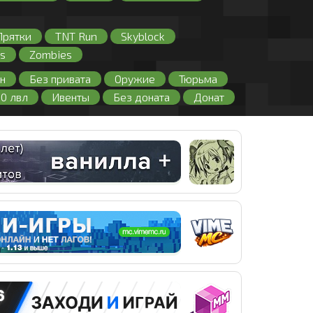
Прятки
TNT Run
Skyblock
s
Zombies
н
Без привата
Оружие
Тюрьма
00 лвл
Ивенты
Без доната
Донат
нлайном
PVP
PVE
RPG
з лицензии
Кейсы
Читы