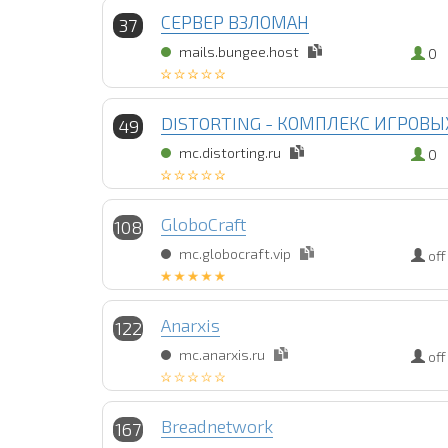
СЕРВЕР ВЗЛОМАН
37
mails.bungee.host
0
DISTORTING - КОМПЛЕКС ИГРОВЫ
49
mc.distorting.ru
0
GloboCraft
108
mc.globocraft.vip
off
Anarxis
122
mc.anarxis.ru
off
Breadnetwork
167