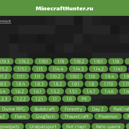
MinecraftHunter.ru
енные
1.19.3
1.19.2
1.19.1
1.19
1.18.2
1.18.1
1.18
.15.2
1.15.1
1.15
1.14.4
1.14.3
1.14.2
1.14.1
.11.2
1.11.1
1.11
1.10.2
1.10.1
1.10
1.9.4
1.9
.8.5
1.8.4
1.8.3
1.8.2
1.8.1
1.8
1.7.10
1.7
.6.4
1.6.2
1.6.1
1.5.2
1.5.1
1.4.7
1.4.6
1.4
1.2.3
1.2.2
1.2.1
1.1
1.0
PE
Divine RPG
Buildcraft
Forestry
Day Z
RailCra
eZ
Flans
GregTech
ThaumCraft
Pixelmon
Машины
Сталкер
Galacticraft
Сумеречный ле
pixelpets
Uralpassport
Кит старт
Авто-шахта