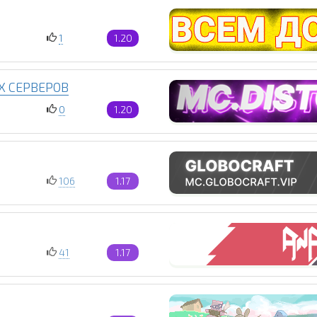
1
1.20
Х СЕРВЕРОВ
0
1.20
106
1.17
41
1.17