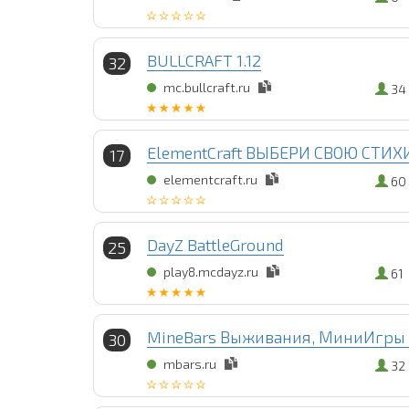
BULLCRAFT 1.12
32
mc.bullcraft.ru
34
ElementCraft ВЫБЕРИ СВОЮ СТИ
17
elementcraft.ru
60
DayZ BattleGround
25
play8.mcdayz.ru
61
MineBars Выживания, МиниИгры 1.
30
mbars.ru
32