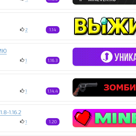
2
1.14
ХИЮ
1
1.16.3
1
1.14.4
8-1.16.2
1
1.20