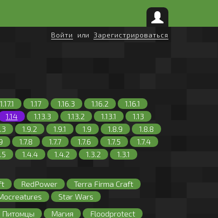
Войти
или
Зарегистрироваться
1.17.1
1.17
1.16.3
1.16.2
1.16.1
1.14
1.13.3
1.13.2
1.13.1
1.13
.3
1.9.2
1.9.1
1.9
1.8.9
1.8.8
.9
1.7.8
1.7.7
1.7.6
1.7.5
1.7.4
.5
1.4.4
1.4.2
1.3.2
1.3.1
ft
RedPower
Terra Firma Craft
Mocreatures
Star Wars
с
Оружие
Питомцы
Магия
Floodprotect