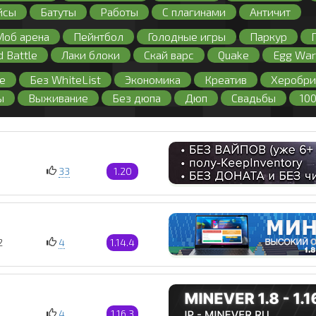
йсы
Батуты
Работы
С плагинами
Античит
Моб арена
Пейнтбол
Голодные игры
Паркур
d Battle
Лаки блоки
Скай варс
Quake
Egg War
е
Без WhiteList
Экономика
Креатив
Херобри
ы
Выживание
Без дюпа
Дюп
Свадьбы
10
Бесплатная админка
Без регистрации
С большим о
иват
Без лаунчера
Регистрация
Лицензия
Бе
33
1.20
2
4
1.14.4
4
1.16.3