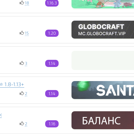
18
1.16.3
15
1.20
3
1.14
 1.8-1.13+
2
1.14
k
2
1.16