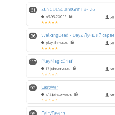
ZENODESClansGrif 1.8-1.16
61
45.93.200.16
off
WalkingDead - DayZ Лучший сервер
86
play.thewd.ru
off
PlayMagicGrief
117
f3.joinserver.ru
off
LastWar
92
s15.joinserver.ru
off
FairyTavern
96