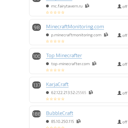
mc.fairytavern.ru
off
MinecraftMonitoring.com
98
p.minecraftmonitoring.com
off
Top Minecrafter
100
top-minecrafter.com
off
KarjaCraft
137
62.122.213.52:
25565
off
BubbleCraft
188
85.10.250.115
off