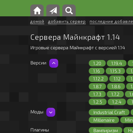
домой
/
добавить сервер
/
последние добавл
Сервера Майнкрафт 1.14
Игровые сервера Майнкрафт с версией 1.14
Версии
1.20
1.19.4
1.16
1.15.3
1
1.12.2
1.12
1
1.8.7
1.8.6
1
1.7.3
1.7.2
1
1.2.5
1.2.4
Моды
Industrial Craft
Millenaire
Min
Solar Apocalypse
Плагины
Вампиризм
Hy