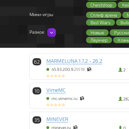
Chestshop
Ке
Мини-игры
Сплиф арена
Bed Wars
Buil
Разное
Новые
Русски
Лаунчер
Клан
127 лвл
Fly
Пиратские
Пр
MARMELUNA 1.7.2 - 26.2
62
45.93.200.9:
25578
2
VimeMC
10
mc.vimemc.ru
28
MINEVER
35
minever.ru
0