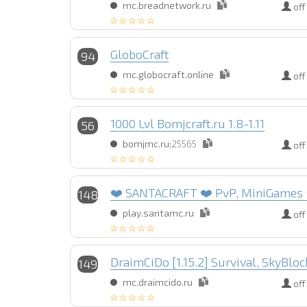
mc.breadnetwork.ru
off
GloboCraft
94
mc.globocraft.online
off
1000 Lvl Bomjcraft.ru 1.8-1.11
56
bomjmc.ru:
25565
off
❤️ SANTACRAFT ❤️ PvP, MiniGames ⭐
148
play.santamc.ru
off
DraimCiDo [1.15.2] Survival, SkyBloc
149
mc.draimcido.ru
off