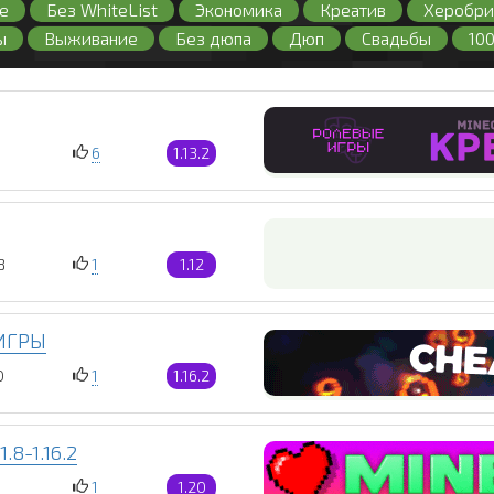
е
Без WhiteList
Экономика
Креатив
Херобри
ы
Выживание
Без дюпа
Дюп
Свадьбы
10
Бесплатная админка
Без регистрации
С большим о
иват
Без лаунчера
Регистрация
Лицензия
Бе
6
1.13.2
8
1
1.12
ИИГРЫ
0
1
1.16.2
8-1.16.2
1
1.20