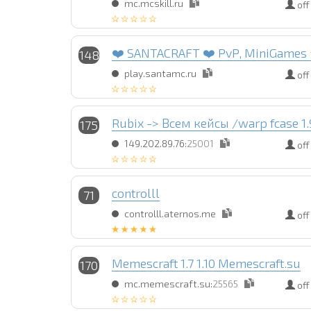
mc.mcskill.ru
off
❤️ SANTACRAFT ❤️ PvP, MiniGames ⭐
148
play.santamc.ru
off
Rubix -> Всем кейсы /warp fcase 1.9
175
149.202.89.76:
25001
off
controlll
71
controlll.aternos.me
off
Memescraft 1.7 1.10 Memescraft.su
170
mc.memescraft.su:
25565
off