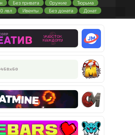
н
Без привата
Оружие
Тюрьма
00 лвл
Ивенты
Без доната
Донат
нлайном
PVP
PVE
RPG
з лицензии
Кейсы
Читы