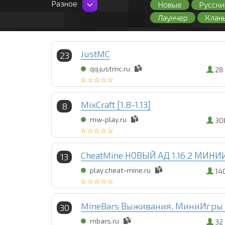
Разное
Новые
Русски
Лаунчер
Клан
127 лвл
Fly
Пиратские
Пр
JustMC
23
qq.justmc.ru
28
MixCraft [1.8-1.13]
8
mw-play.ru
30
CheatMine НОВЫЙ АД 1.16.2 МИН
13
play.cheat-mine.ru
14
MineBars Выживания, МиниИгры 1.
30
mbars.ru
32