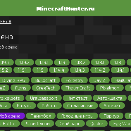
MinecraftHunter.ru
енные
рена
об арена
1.19.3
1.19.2
1.19.1
1.19
1.18.2
1.18.1
1.18
.15.2
1.15.1
1.15
1.14.4
1.14.3
1.14.2
1.14.1
.11.2
1.11.1
1.11
1.10.2
1.10.1
1.10
1.9.4
1.9
Divine RPG
Buildcraft
Forestry
Day Z
RailCra
.8.5
1.8.4
1.8.3
1.8.2
1.8.1
1.8
1.7.10
1.7
eZ
Flans
GregTech
ThaumCraft
Pixelmon
.6.4
1.6.2
1.6.1
1.5.2
1.5.1
1.4.7
1.4.6
1.4
Машины
Сталкер
Galacticraft
Сумеречный ле
pixelpets
Uralpassport
Кит старт
Авто-шахта
1.2.3
1.2.2
1.2.1
1.1
1.0
PE
йсы
Батуты
Работы
С плагинами
Античит
Моб арена
Пейнтбол
Голодные игры
Паркур
d Battle
Лаки блоки
Скай варс
Quake
Egg War