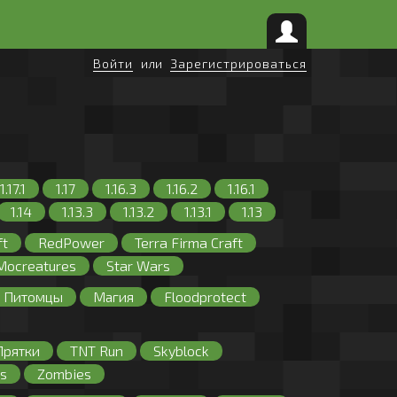
Войти
или
Зарегистрироваться
1.17.1
1.17
1.16.3
1.16.2
1.16.1
1.14
1.13.3
1.13.2
1.13.1
1.13
.3
1.9.2
1.9.1
1.9
1.8.9
1.8.8
ft
RedPower
Terra Firma Craft
.9
1.7.8
1.7.7
1.7.6
1.7.5
1.7.4
Mocreatures
Star Wars
.5
1.4.4
1.4.2
1.3.2
1.3.1
с
Оружие
Питомцы
Магия
Floodprotect
Прятки
TNT Run
Skyblock
s
Zombies