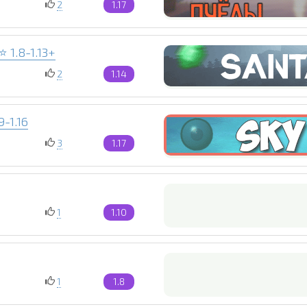
2
1.17
 1.8-1.13+
2
1.14
-1.16
3
1.17
1
1.10
1
1.8