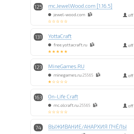
mc.JewelWood.com [1.16.5]
125
jewel-wood.com
off
YottaCraft
131
free.yottacraft.ru
off
MineGames.RU
123
minegames.ru:
25565
off
On-Life Craft
163
mc.olcraft.ru:
25565
off
ВЫЖИВАНИЕ/АНАРХИЯ ПЧЁЛЫ
74