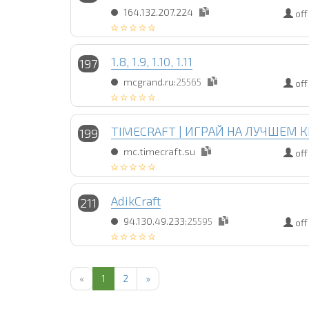
164.132.207.224
off
1.8, 1.9, 1.10, 1.11
197
mcgrand.ru:
25565
off
TIMECRAFT | ИГРАЙ НА ЛУЧШЕМ К
199
mc.timecraft.su
off
AdikCraft
211
94.130.49.233:
25595
off
«
1
2
»