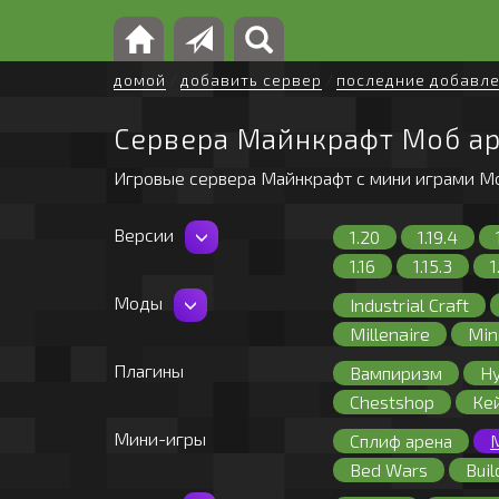
домой
/
добавить сервер
/
последние добавл
Сервера Майнкрафт Моб а
Игровые сервера Майнкрафт с мини играми М
Версии
1.20
1.19.4
1.16
1.15.3
1
1.12.2
1.12
1
Моды
Industrial Craft
1.8.7
1.8.6
1
Millenaire
Min
1.7.3
1.7.2
1
Solar Apocalypse
Плагины
Вампиризм
Hy
1.2.5
1.2.4
Chestshop
Ке
Мини-игры
Сплиф арена
Bed Wars
Buil