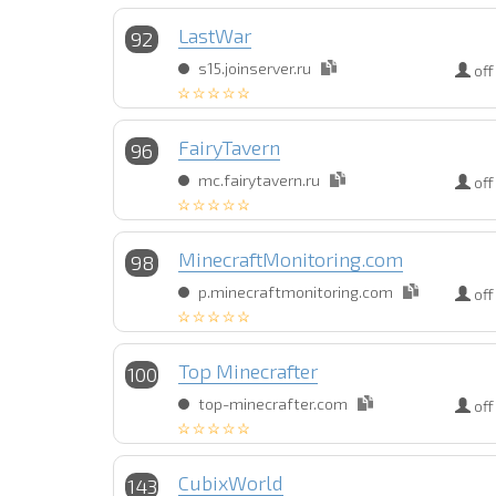
LastWar
92
s15.joinserver.ru
off
FairyTavern
96
mc.fairytavern.ru
off
MinecraftMonitoring.com
98
p.minecraftmonitoring.com
off
Top Minecrafter
100
top-minecrafter.com
off
CubixWorld
143