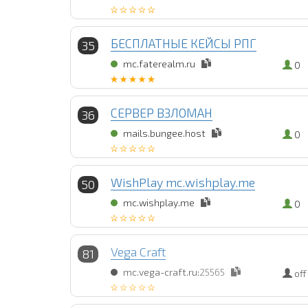
БЕСПЛАТНЫЕ КЕЙСЫ РПГ
35
mc.faterealm.ru
0
СЕРВЕР ВЗЛОМАН
36
mails.bungee.host
0
WishPlay mc.wishplay.me
50
mc.wishplay.me
0
Vega Craft
81
mc.vega-craft.ru:
25565
off