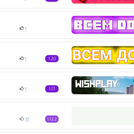
1
1
1.20
1
1.17
35
1.12.2