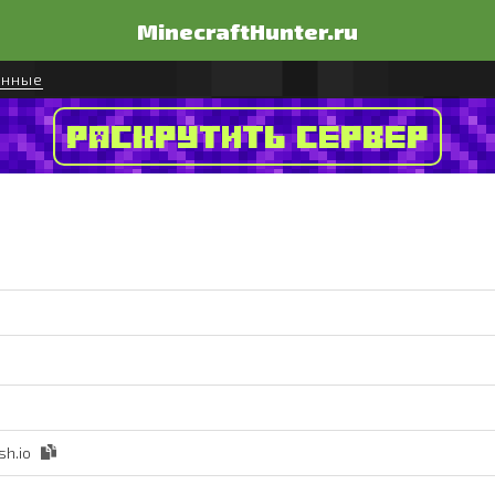
MinecraftHunter.ru
енные
Раскрутить сервер
sh.io