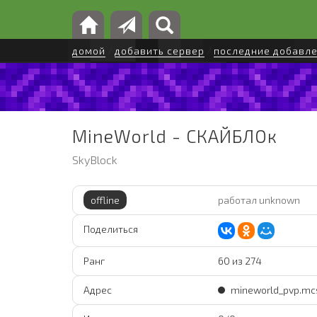
домой
/
добавить сервер
/
последние добавл
MineWorld - СКАЙБЛОк
SkyBlock
offline
работал unknown
Поделиться
Ранг
60 из 274
Адрес
mineworld_pvp.mc