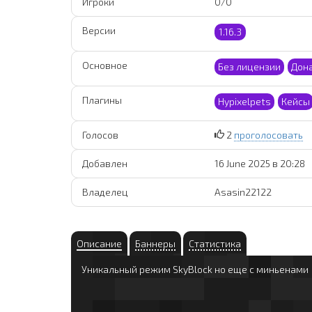
Игроки
0/0
Версии
1.16.3
Основное
Без лицензии
Дон
Плагины
Hypixelpets
Кейсы
Голосов
2
проголосовать
Добавлен
16 June 2025 в 20:28
Владелец
Asasin22122
Описание
Баннеры
Статистика
Уникальный режим SkyBlock но еще с миньенами