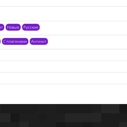
ат
Новые
Русские
С плагинами
Античит